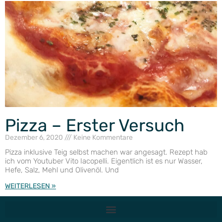
Pizza – Erster Versuch
Dezember 6, 2020
Keine Kommentare
Pizza inklusive Teig selbst machen war angesagt. Rezept hab
ich vom Youtuber Vito Iacopelli. Eigentlich ist es nur Wasser,
Hefe, Salz, Mehl und Olivenöl. Und
WEITERLESEN »