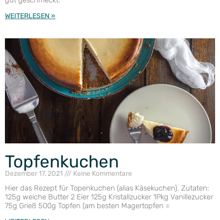
gut geschmeckt.
WEITERLESEN »
Topfenkuchen
Dezember 17, 2021
Keine Kommentare
Hier das Rezept für Topenkuchen (alias Käsekuchen). Zutaten:
125g weiche Butter 2 Eier 125g Kristallzucker 1Pkg Vanillezucker
75g Grieß 500g Topfen (am besten Magertopfen =