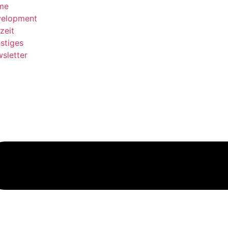
me
elopment
zeit
stiges
sletter