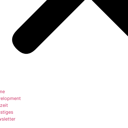
me
elopment
zeit
stiges
sletter